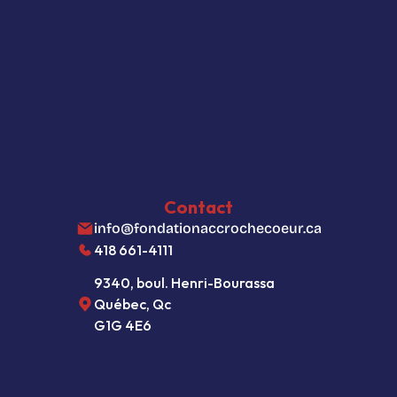
Actualités
La fondation
Comment contribuer
Politique de confidentialité
Paramètres des fichiers témoins
Contact
info@fondationaccrochecoeur.ca
418 661-4111
9340, boul. Henri-Bourassa
Québec, Qc  
G1G 4E6