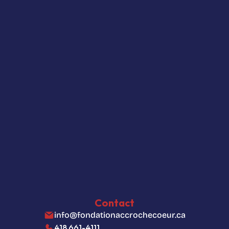
Je m'abonne
Actualités
La fondation
Comment contribuer
Politique de confidentialité
Paramètres des fichiers témoins
Contact
info@fondationaccrochecoeur.ca
418 661-4111